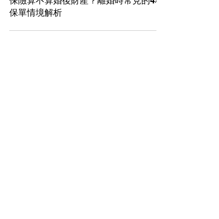
保險算不算婚後財產？離婚時常見的4種
保單情境解析