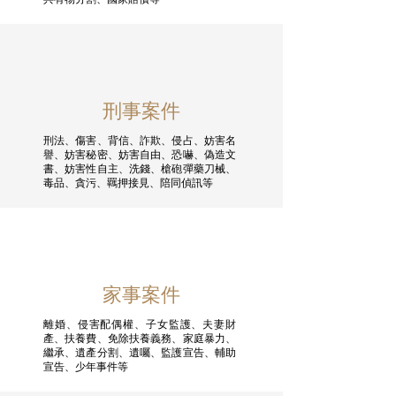
刑事案件
刑法、傷害、背信、詐欺、侵占、妨害名
譽、妨害秘密、妨害自由、恐嚇、偽造文
書、妨害性自主、洗錢、槍砲彈藥刀械、
毒品、貪污、羈押接見、陪同偵訊等
家事案件
離婚、侵害配偶權、子女監護、夫妻財
產、扶養費、免除扶養義務、家庭暴力、
繼承、遺產分割、遺囑、監護宣告、輔助
宣告、少年事件等