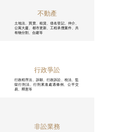
不動產
土地法、買賣、租賃、借名登記、仲介、
公寓大廈、都市更新、工程承攬案件、共
有物分割、合建等
行政爭訟
行政程序法、訴願、行政訴訟、稅法、監
獄行刑法、行刑累進處遇條例、公平交
易、釋憲等
非訟業務