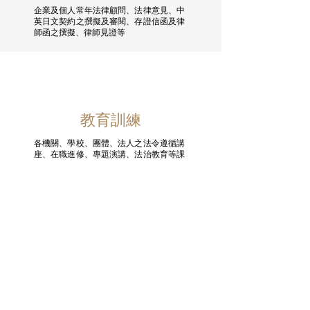
企業及個人常年法律顧問、法律意見、中
英日文契約之撰擬及審閱、存證信函及律
師函之撰擬、律師見證等
教育訓練
各機關、學校、團體、法人之法令遵循講
座、在職進修、專題演講、法治教育等課
程規劃等
​台中法律事務所
​台中律師推薦
​台中監護權律師