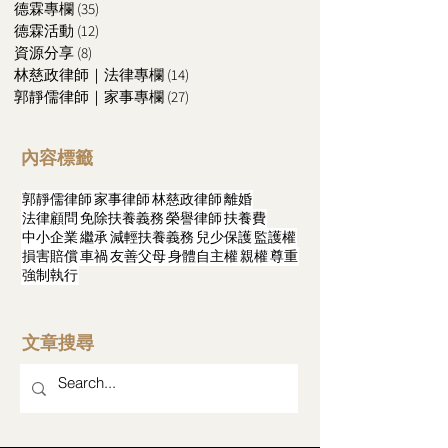
德霖專欄
(35)
35 篇文章
德霖活動
(12)
12 篇文章
資源分享
(8)
8 篇文章
林慈政律師｜法律專欄
(14)
14 篇文章
郭靜儒律師｜家事專欄
(27)
27 篇文章
內容標籤
郭靜儒律師
家事律師
林慈政律師
離婚
法律顧問
免除扶養義務
榮譽律師
扶養費
中小企業
繼承
減輕扶養義務
兒少保護
監護權
損害賠償
車禍
友善父母
身體自主權
親權
尊重
強制執行
文章搜尋