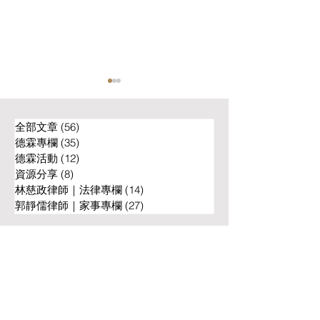
全部文章
(56)
56 篇文章
德霖專欄
(35)
35 篇文章
德霖活動
(12)
12 篇文章
資源分享
(8)
8 篇文章
林慈政律師｜法律專欄
(14)
14 篇文章
不是主要照顧者，親子連
沒外遇、沒家暴
郭靜儒律師｜家事專欄
(27)
27 篇文章
結依然緊密
離不了婚？