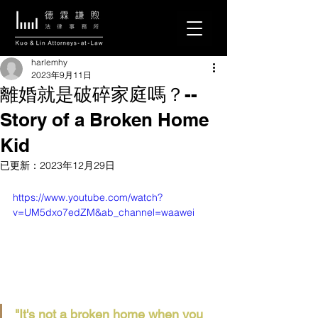
harlemhy
2023年9月11日
離婚就是破碎家庭嗎？--
Story of a Broken Home
Kid
已更新：
2023年12月29日
https://www.youtube.com/watch?
v=UM5dxo7edZM&ab_channel=waawei
"It's not a broken home when you 