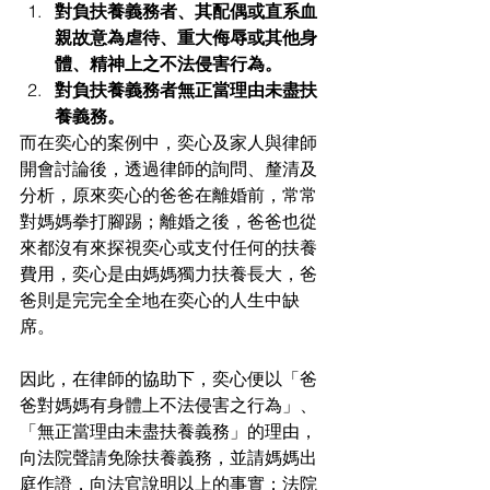
對負扶養義務者、其配偶或直系血
親故意為虐待、重大侮辱或其他身
體、精神上之不法侵害行為。
對負扶養義務者無正當理由未盡扶
養義務。
而在奕心的案例中，奕心及家人與律師
開會討論後，透過律師的詢問、釐清及
分析，原來奕心的爸爸在離婚前，常常
對媽媽拳打腳踢；離婚之後，爸爸也從
來都沒有來探視奕心或支付任何的扶養
費用，奕心是由媽媽獨力扶養長大，爸
爸則是完完全全地在奕心的人生中缺
席。 
因此，在律師的協助下，奕心便以「爸
爸對媽媽有身體上不法侵害之行為」、
「無正當理由未盡扶養義務」的理由，
向法院聲請免除扶養義務，並請媽媽出
庭作證，向法官說明以上的事實；法院