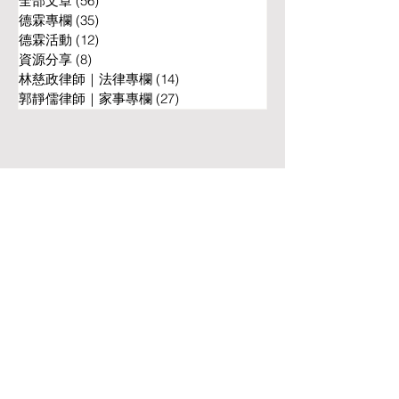
全部文章
(56)
56 篇文章
德霖專欄
(35)
35 篇文章
德霖活動
(12)
12 篇文章
資源分享
(8)
8 篇文章
林慈政律師｜法律專欄
(14)
14 篇文章
林慈政律師《自媒體 × AI
郭靜儒律師取得
郭靜儒律師｜家事專欄
(27)
27 篇文章
× 智慧財產權》專題演講
律專業領域》進
​台中法律事務所
​台中律師推薦
​台中監護權律師
​台中法律諮詢
​台中家事律師
​台中離婚律師