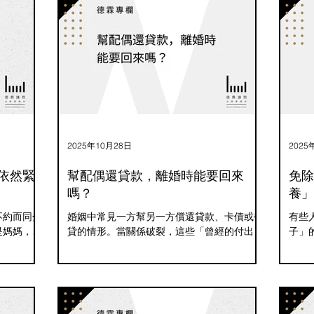
2025年10月28日
2025
依然緊
幫配偶還貸款，離婚時能要回來
免除
嗎？
養」
不約而同分
婚姻中常見一方幫另一方償還貸款、卡債或學
有些
是媽媽，在
貸的情形。當關係破裂，這些「曾經的付出」
子」
要照顧權而
能否討回？本文從《民法》第1023條出發，
務。
她們最後卻
說明離婚後代償債務的法律依據與實務重點。
重點
讓爸爸擔任
務，
我陪著當
之後
極力攻防，
子女