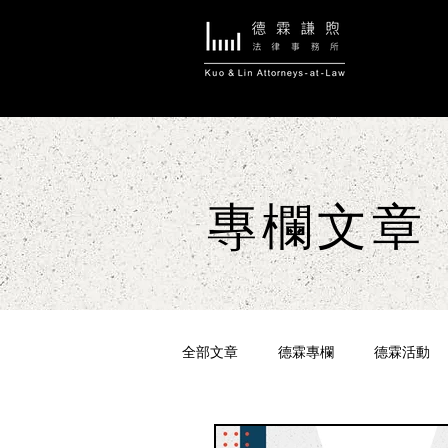
專欄文章
全部文章
德霖專欄
德霖活動