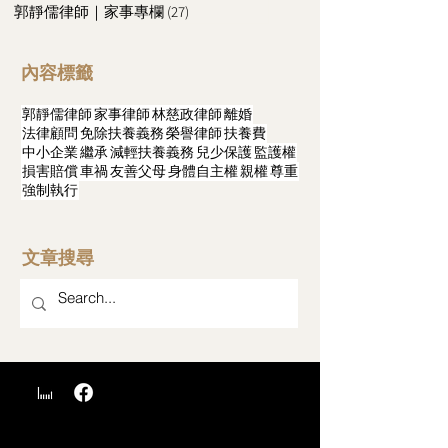
郭靜儒律師｜家事專欄
(27)
27 篇文章
內容標籤
郭靜儒律師
家事律師
林慈政律師
離婚
法律顧問
免除扶養義務
榮譽律師
扶養費
中小企業
繼承
減輕扶養義務
兒少保護
監護權
損害賠償
車禍
友善父母
身體自主權
親權
尊重
強制執行
文章搜尋
​台中法律事務所