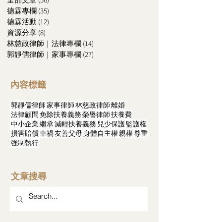
德霖專欄
(35)
35 篇文章
德霖活動
(12)
12 篇文章
資源分享
(8)
8 篇文章
林慈政律師｜法律專欄
(14)
14 篇文章
郭靜儒律師｜家事專欄
(27)
27 篇文章
內容標籤
郭靜儒律師
家事律師
林慈政律師
離婚
法律顧問
免除扶養義務
榮譽律師
扶養費
中小企業
繼承
減輕扶養義務
兒少保護
監護權
損害賠償
車禍
友善父母
身體自主權
親權
尊重
強制執行
文章搜尋