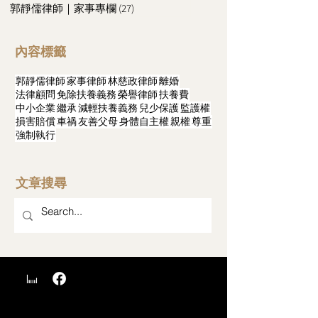
郭靜儒律師｜家事專欄
(27)
27 篇文章
內容標籤
郭靜儒律師
家事律師
林慈政律師
離婚
法律顧問
免除扶養義務
榮譽律師
扶養費
中小企業
繼承
減輕扶養義務
兒少保護
監護權
損害賠償
車禍
友善父母
身體自主權
親權
尊重
強制執行
文章搜尋
​台中法律事務所