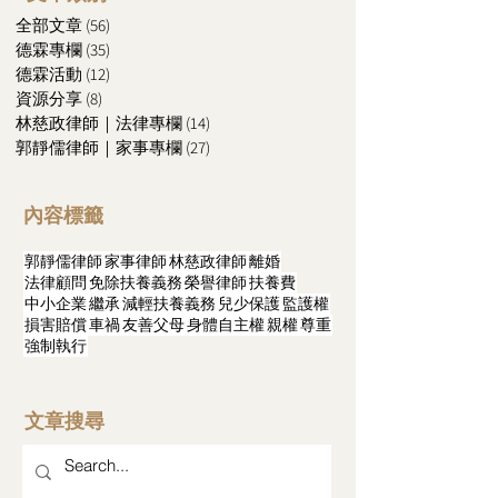
全部文章
(56)
56 篇文章
德霖專欄
(35)
35 篇文章
德霖活動
(12)
12 篇文章
資源分享
(8)
8 篇文章
林慈政律師｜法律專欄
(14)
14 篇文章
郭靜儒律師｜家事專欄
(27)
27 篇文章
內容標籤
郭靜儒律師
家事律師
林慈政律師
離婚
法律顧問
免除扶養義務
榮譽律師
扶養費
中小企業
繼承
減輕扶養義務
兒少保護
監護權
損害賠償
車禍
友善父母
身體自主權
親權
尊重
強制執行
文章搜尋