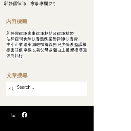
郭靜儒律師｜家事專欄
(27)
27 篇文章
內容標籤
郭靜儒律師
家事律師
林慈政律師
離婚
法律顧問
免除扶養義務
榮譽律師
扶養費
中小企業
繼承
減輕扶養義務
兒少保護
監護權
損害賠償
車禍
友善父母
身體自主權
親權
尊重
強制執行
文章搜尋
​台中法律事務所