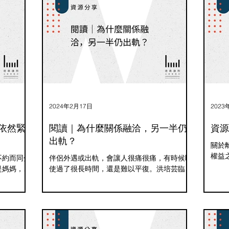
2024年2月17日
2023
依然緊
閱讀｜為什麼關係融洽，另一半仍
資源
出軌？
關於
權益
不約而同分
伴侶外遇或出軌，會讓人很痛很痛，有時候即
行中
是媽媽，在
使過了很長時間，還是難以平復。洪培芸臨床
小孩
要照顧權而
心理師的《為什麼關係融洽，另一半仍出
如何
她們最後卻
軌？》這本書，作者說要先知道自己為什麼會
資源
讓爸爸擔任
如此痛徹心扉，也要了解伴侶出軌的脈絡，不
理，
我陪著當
見得是因為自己不好，有可能只是因為他失去
極力攻防，
努力的目標而感到空虛無聊，又過於僥倖以為