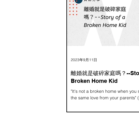
最後法官判給了媽媽。然而，在爸
期間，媽媽因為工作的關係必須搬
市，這意味著媽媽少了後援，當媽
必須加班，誰能接小孩、給予充足
經過不斷的討論、分析與心境沉澱
爸爸以及阿公阿媽會好好照顧孩子
放手。 案件結束2年後，媽媽傳來
息，好讓人感動，雖然與孩子相處
了，但少了生活瑣事的摩擦，每一
2023年9月11日
「高品質的陪伴」，她們的親子關
往的親密。 我從兩位當事人身上也
離婚就是破碎家庭嗎？--Story
姻中的她們都以家庭為優先，自己
Broken Home Kid
擺在後面。離婚，卸下了婚姻中的
後，終於有時間關照自己，追求工
"It's not a broken home when you s
現，或是開創自己的事業，對於未
the same love from your parent
望與期盼，而我也看著她們從一開
儒律師) 故事的主角Azka是一個九
現在閃閃發光的樣子，同時享受著
孩，與許多離異家庭的故事很像，
的
媽因為相遇、相愛並生下了...