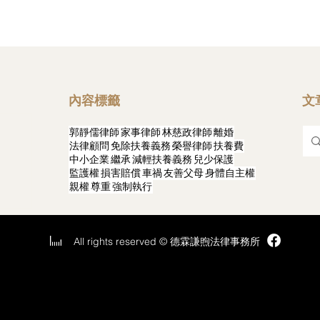
內容標籤
文
郭靜儒律師
家事律師
林慈政律師
離婚
法律顧問
免除扶養義務
榮譽律師
扶養費
中小企業
繼承
減輕扶養義務
兒少保護
監護權
損害賠償
車禍
友善父母
身體自主權
篇文章
親權
尊重
強制執行
篇文章
All rights reserved © 德霖謙煦法律事務所
中法律諮詢
​台中家事律師
​台中離婚律師
​台中勞資糾紛律師
​台中不動產律師
​台中女律師
​台中繼承
台中中小企業律師
​台中車禍律師
​台中刑事律師
​台中民事律師
​台中法律顧問
​台中西區律師
​勞資糾紛