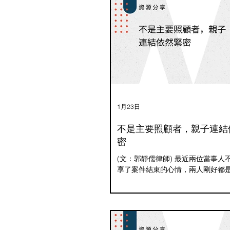
1月23日
不是主要照顧者，親子連結
密
(文：郭靜儒律師) 最近兩位當事人
享了案件結束的心情，兩人剛好都
訴訟初期，都曾為了爭取孩子的主
竭盡全力。然而，隨著時間推移，
做出了同樣的選擇——透過調解，
主要照顧者。 這個決定並不容易，
事人從一審打到二審，一審雙方都