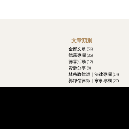
文章類別
全部文章
(56)
56 篇文章
德霖專欄
(35)
35 篇文章
德霖活動
(12)
12 篇文章
資源分享
(8)
8 篇文章
林慈政律師｜法律專欄
(14)
14 
郭靜儒律師｜家事專欄
(27)
27 
​台中法律事務所
​台中律師推薦
​台
​台中律師事務所
​台中監護權律師
​