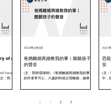
爸上訴二審
到其他縣
媽因為工作
的陪伴呢？
，媽媽相信
，因此選擇
這樣的訊
的時間變短
次見面都是
2023年3月9日
2023
係，如同過
看見，婚
 of a
爸媽離婚再婚教我的事｜聽聽孩子
恐龍
的需求往往
的聲音
安
各種角色
作上的表
till have
(文：郭靜儒律師) 《爸媽離婚再婚教我的事》
(文
來充滿了希
s" (文：郭靜
的作者李可心，六歲的時候父母離婚，她希望
中，
始的低潮到
歲的印尼男
透過這本書將自己經歷父母離婚前、離婚時、
及誰
與孩子相處
他的爸爸媽
離婚後重組家庭的心路歷程，化為文字，讓處
異過
於相似情境的孩子能有些許的安慰及共鳴，也
心理
讓不管是離婚進行中或已離婚的父母，能更了
案例
1
2
解孩子的擔憂及心聲。...
爸媽